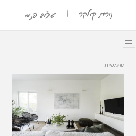
שימשית